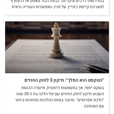
בפניו שתי דרכים עיקריות: לבנות הכול מאפס או להצטרף
למערכת קיימת כזכיין. על פניו, האפשרות השנייה נראית
"הטקסט הוא המלך": תיקון 3 לחוק החוזים
בשקט יחסי, אך במשמעות דרמטית, אישרה הכנסת
השבוע תיקון לחוק החוזים שביטל הלכה בת כ-30 שנה
"הלכת אפרופים". מדובר באחת ההלכות המזוהות ביותר
עם המהפכה