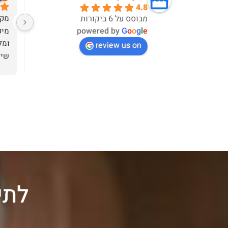
4.8
הראל אחד מהאנשים שאני הכי אוהב 
מקצ
מבוסס על 6 ביקורות
powered by
G
o
o
g
l
e
לעבוד מולם.
מקצועי ביותר והכי חשוב תמיד זמין 
ומל
review us on
לכל עניין.
עשינו יחד כבר עשרות חוזים ביניהם 
גם חוזי מסחר בינלאומיים ועד כה אני 
מלוו
מאוד מרוצה!
לכם
לתי