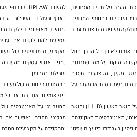
יסוח ומעבר על חוזים מסחרים,
למשרד HPLAW שי
רות ופרטיים בתחומי המשפט
בארץ ובעולם. השילוב עם מקצ
יקים שירות של מחלקה משפטית חיצונית עבור
גבוהים, מאפשרים ללקוחותינ
מסייעת להם לקדם את יעדיהם
וה אותם לאורך כל הדרך החל
ומקצוענות משפטית של משרד 
פדה ומיקוד על מתן פתרונות
נמנים אנשי עסקים מהשורה הר
רטגי מקיף, מקצועיות חסרת
מובילות בתחומן.
תינו בעת ניסוח או מעבר על
בינלאומיים. אנו נבחן את כל 
עורך הדין הראל פלג מייסד משרד HPLAW הנו בעל תואר ראשון (L.L.B) ותואר
החוזה יגן על האינטרסים של ל
ינלאומי, מאוניברסיטת באקינגהם
מרכיבי החוזה, יאפשר את הת
רך הדין הראל פלג למעלה מ – 15 שנות ניסיון בעבודתו כיועץ משפטי
וההקפדה על מקצועיות חסרת 