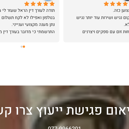
וען כזה.
מיקום נגיש ושירות עוד יותר נגיש 
בטלפון ואפילו לא לקח תשלום
א.
נתן מענה מקצועי וענייני.
שיחות זום עם ספקים ויצרנים 
מהעולם,, המשרד של עורך דין הראל 
והגון.
ה את חברתנו כ 3 שנים.
שירות להפליא - ביטחון ואיכות תודה 
 צוות המשרד
אום פגישת ייעוץ צרו קש
077-9966201