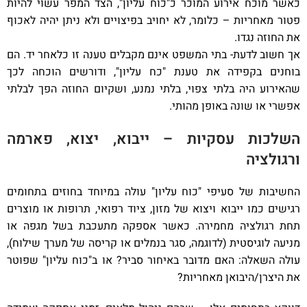
כאשר מוכח אירוע המוכר כ"כוח עליון", הצד המפר עשוי להיות
פטור מאחריות – כלומר, לא יחויב בפיצויים ולא ניתן יהיה לאכוף
את החוזה נגדו.
אך חשוב לדעת- בתי המשפט אינם מקבלים טענה זו כלאחר יד. הם
בוחנים בקפידה את טענת "כח עליון", ודורשים הוכחה לכך
שהאירוע היה בלתי צפוי, בלתי נמנע, ושקיום החוזה הפך לבלתי
אפשרי או שונה באופן מהותי.
השלכות עסקיות – ייבוא, יצוא, פארמה
ורגולציה
החשיבות של סעיפי "כוח עליון" עולה במיוחד בחוזים בתחומים
רגישים כמו ייבוא ויצוא של מזון, ציוד רפואי, תרופות או מוצרים
תחת רגולציה מחמירה. כאשר אספקה מתעכבת בשל מגפה או
מניעה לוגיסטית (לדוגמה, סגר בנמלים או קריסה של מערך שילוח),
עולה השאלה: האם מדובר באיחור סביר? או ב"כוח עליון" שפוטר
את היצרן/היבואן מאחריות?