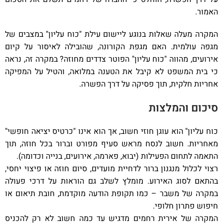
האמור.
המקרה מעלה שאלות בנוגע ליישום עילת "כוח עליון" במצבים של
מגפה עולמית. האם מגפת הקורונה, שהובילה לאיסור על קיום
אירועים, מהווה "כוח עליון" הפוטר צדדים מחוזה? במקרה זה, נראה
כי בית המשפט לא קיבל את הטענה במלואה, והטיל על המפיקה
אחריות חלקית, תוך פסיקה על דרך הפשרה.
סיכום והמלצות
כוח עליון" הוא עוגן חוזי חשוב, אך הוא אינו "כרטיס יציאה חופשי"
מאחריות. חשוב לנסח מראש סעיף מפורט וברור בכל חוזה, תוך
התאמה לתחום הפעילות (יבוא, פארמה, אירועים, בנייה וכדומה).
רצוי לכלול מנגנון ברור לדחיית מועדים, סיום חוזה או פיצוי יחסי,
בהתאם לסוג האירוע. מומלץ לשלב גם הוראות על דרכי פעולה
במקרה של משבר – כמו תקופת הודעה מוקדמת, חובת תיאום או
חיפוש פתרון חלופי.
המקרה של אירית רחמים מדגיש עד כמה חשוב לא רק להכניס