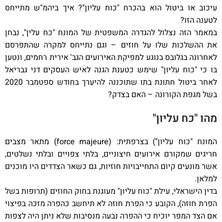
עיכוב או ביטול הוא בהכרח "כוח עליון"? איך ביהמ"ש מתייחס
לטענה הזו?
במאמר הזה נצלול להגדרה המשפטית של המונח "כח עלין", נבחן
את ההשלכות שלו על חוזים – וגם נתייחס למקרה שהתפרסם
לאחרונה בגלובס בנוגע למפיקת האירועים הגב' אירית רחמים, ונטען
בו כי "כוח עליון" שימש כטענת הגנה לאיש העסקים דני גבריאל
לאחר ביטול חתונת בתו שתוכננה להיערך בחודש ספטמבר 2020
בשל מגפת הקורונה – האם בצדק?
מהו "כח עליון"
המונח "כוח עליון") בצרפתית: (force majeure) מתאר מצבים
חריגים שמקורם אירועים חיצוניים, בלתי צפויים ובלתי נשלטים,
אשר מונעים קיום התחייבויות חוזיות, גם כשאר הצדדים היו מוכנים
למלאן.
בדין הישראלי, עילת "כוח עליון" מעוגנת בחוק החוזים (תרופות בשל
הפרת חוזה), הקובע כי הפרת חוזה לא תיחשב כהפרה מזכה בפיצוי
אם הצד המפר יוכיח כי ההפרה נבעה מנסיבות שלא ניתן היה לצפות