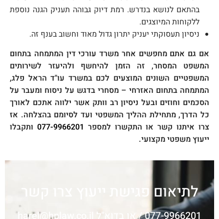
בהתאם לנושא בנדרש. רמת דיוק גבוהה תעניק הגנה נוספת
ללקוחות המיוצגים.
ניסיון תעסוקתי יעניק יתרון גדול מאוד וחשוב בענף זה.
אם גם אתם מחפשים אחר משרד עורכי דין המתמחה בתחום
המשפט המסחר, זה הזמן להיחשף ולהיעזר לשירותים
המשפטיים השונים המוצעים לכם במשרד עו"ד הראל פלג,
המתמחה בתחום האזרחי – מסחרי בדגש על ניסוח ומעבר על
הסכמים וחוזים ובעל ניסיון רב וותק אשר ילווה אתכם לאורך
כל הדרך, מתחילת ההליך המשפטי ועד לסיומם בהצלחה. אז
צרו איתנו קשר או התקשרו למספר
077-9966201
ותקבלו
ייעוץ משפטי מקצועי.
לתיאום פגישת ייעוץ צרו קשר
077-9966201
/ או בדוא"ל
harel@hplaw.co.il