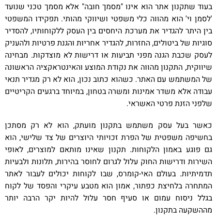
בעוד שתקנון אתר הוא אינו "מסמך חובה" אלא מסמך טכני שנועד
'לסמן וי' הוא מהווה כלי משפטי ושיווקי מהותי. תפקידו המשפטי
בין היתר להגדיר את מערכת היחסים בין העסק ללקוחותיו, להסדיר
סוגיות של ביטולים, החזרות, להגדיר אחריות והגנת פרטיות ולהעניק
לעסק שכבת הגנה מפני תביעות או דרישות לא מוצדקות. מבחינה
שיווקית, התקנון מהווה את נקודת המוצע והאינטראקציה הראשונה
של המשתמש עם האתר. כשהוא כתוב נכון, הוא לא רק מגדיר תנאי
עבודה אלא משדר אמינות ומשרה בטחון, במיוחד ברגעים הקריטיים
שלפני הזנת פרטי האשראי.
כאשר בעל עסק משתמש בתקנון מועתק, הוא לא רק מסתכן
בחשיפה משפטית של הפרת זכויותי היוצרים של צד שלישי, הוא
גם פוגע באמון הלקוחות. תקנון שאינו מותאם למוצרים, לאופי
השירות ודרישות החוק עלול לגרום לחוסר בהירות, תלונות ולבעיות
תדמיתיות. בעולם האי-קומרס, שבו לקוחות יכולים לעבור לאתר
המתחרה בלחיצת כפתור, אמון הוא מטבע עיקרי והפסד של לקוח
בגלל ניסוח עמום או סעיף חסר עלול להיות יקר הרבה יותר
מההשקעה בתקנון.