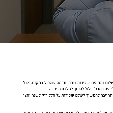
לום ותקופת שכירות נוחה, ונדמה שהכול במקום. אבל
יהיה בסדר” עלול להפוך למלכודת יקרה.
מאות מובהקות קליניקה בתחום הבריאות אשר סיימה את הפעילות כעבור 18 חודשים, אך התחייבה להמשיך לשלם שכירות על חלל ריק לשנה וחצי
פעילות. כך נותרו לו חדרים שלמים ריקים, אך מאחר