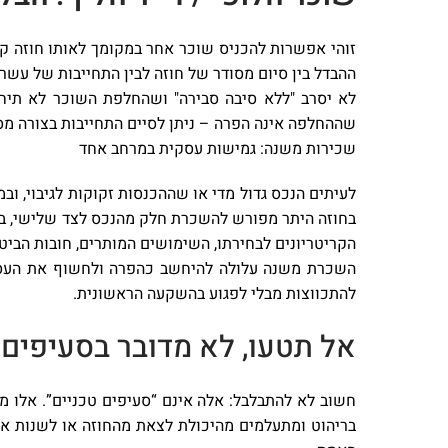
זוהי אפשרות להכניס שוכר אחר במקומך לאותו חוזה קי
ההבדל בין סיום מסודר של חוזה לבין התחייבות של עשר
לא יסרב "ללא סיבה סבירה" ושהחלפת השוכר לא תיחשב
שההחלפה אינה הפרה – ניתן לסיים התחייבות בצורה מס
שכירות משנה: גמישות עסקית במרחב אחד
לעיתים הנכס גדול מדי או שההכנסות זקוקות לגיבוי, ו
בחוזה היתר מפורש להשכרת חלק מהנכס לצד שלישי, בכפ
הקריטריונים לבחירתו, השימושים המותרים, חובות הבי
השכרת משנה עלולה להיחשב כהפרה ולחשוף את העסק ל
להתכווצות מבלי לפגוע בהשקעה הראשונית.
אל תטעו, לא מדובר בסעיפים 
חשוב לא להתבלבל: אלה אינם “סעיפים טכניים”. אלו מ
בריהוט ומתעלמים מהיכולת לצאת מהחוזה או לשנות את