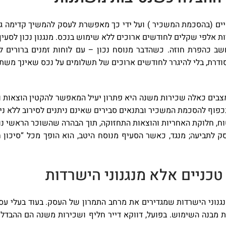
ים (בהסכמת המשכיר ) ועל ידי כך מאפשרת לעסק להמשיך קדימה גם א
ות אלפי שקלים לחודשים ארוכים ללא שימוש בנכס. מנגנון נכון לסעיף
 כהפרת חוזה. כשהדבר מנוסח נכון – עם לוחות זמנים ברורים למ
ודרת, בלי להיגרר לחודשים ארוכים של תשלומים על נכס שאינך משת
במצבים כאלה שכירות משנה היא פתרון יעיל המאפשר להקטין הוצאות ו
וף להסכמת המשכיר ובתנאים סבירים שאינם ניתנים לסירוב ללא נימ
טוח, חלוקת האחריות והוצאות התחזוקה, תוך הבהרה שהשוכר הראשי נו
תביעה; מנגד, כאשר הסעיף מנוסח היטב, הוא הופך מכל “סיכון ח
טכניים אלא מנגנוני הישרדות
נגנוני הישרדות שמגדירים את מרחב התמרון של העסק. בעוד בעלי ע
 מבנה השימוש. בפועל, דווקא דייר חליף ושכירות משנה הם ההבדל 