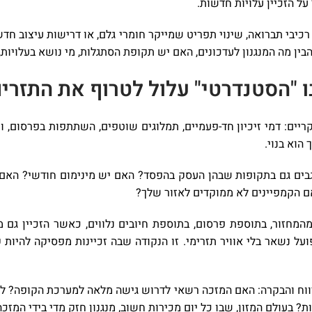
ל הזכיין עלויות חדשות.
 רכיבי תברואה, שינוי תפריט שמייקר חומרי גלם, או דרישות עיצוב ח
הבין מה המנגנון לעדכונים, האם יש תקופת הסתגלות, מי נושא בעלויות,
 "הסטנדרטי" עלול לטרוף את התזרי
יים: דמי זיכיון חד-פעמיים, תמלוגים שוטפים, השתתפות בפרסום, וח
הוא בנוי.
גבים גם בתקופות שבהן העסק בהפסד? האם יש מינימום חודשי? האם
אם הקמפיינים לא ממוקדים לאזור שלך?
 מהמחזור, בתוספת פרסום, בתוספת חיובים נלווים, כאשר הזכיין גם
על נשאר בלי אוויר תזרימי. זו הנקודה שבה זכיינות מפסיקה להיות 
דיווח והבקרה: האם המזכה רשאי לדרוש גישה מלאה למערכת הקופה? לע
 בעולם המזון, שבו כל יום מכירות חשוב, מנגנון חזק מדי בידי המזכה