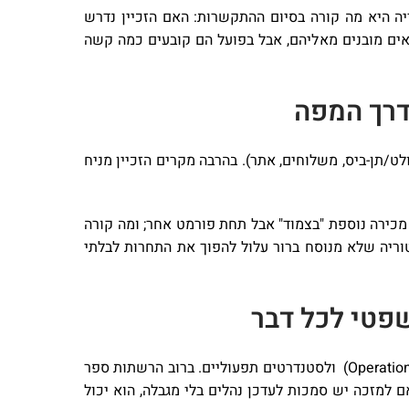
יה היא מה קורה בסיום ההתקשרות: האם הזכיין נדרש
אים מובנים מאליהם, אבל בפועל הם קובעים כמה קשה
דרך המפה
ולט/תן-ביס, משלוחים, אתר). בהרבה מקרים הזכיין מניח
 מכירה נוספת "בצמוד" אבל תחת פורמט אחר; ומה קורה
מזון, שבו משלוחים ותשתיות דיגיטליות הם חלק מהDNA- העסקי, סעיף טריטוריה שלא מנוסח ברור עלול להפוך את התחרות לבלתי
פטי לכל דבר
זה אחד הסעיפים הכי חשובים וגם מהמסוכנים ביותר אם לא מבינים אותו: ההסכם כמעט תמיד מפנה לספר נהלים (Operations Manual) ולסטנדרטים תפעוליים. ברוב הרשתות ספר
ם למזכה יש סמכות לעדכן נהלים בלי מגבלה, הוא יכול