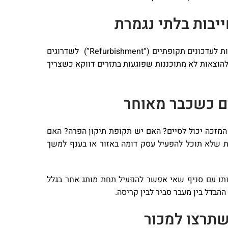
ייבות בלתי נגמרת
הסכמים רבים כוללים דרישות השקעה: עיצוב, ציוד, שיפוץ, שילוט, מערכות. זה טבעי. אבל חשוב להבין אם קיימת גם התחייבות לעדכונים תקופתיים (“Refurbishment”) לשדרוגים
 להוצאות לא מתוכננות שפוגעות בתזרים דווקא כשצריך
ים כשכבר מאוחר
המזכה יכול לסיים? האם יש תקופת תיקון הפרה? האם
ות שלא תוכל להפעיל עסק דומה באזור או בענף למשך
אותו עם סניף שאי אפשר להפעיל תחת מותג אחר בגלל
ההבדל בין מעבר סביר לבין קריסה.
שתרצו למכור