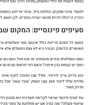
בפועל לשנות את כללי המשחק במהלך הדרך ואף להטיל ע
למשל: שינוי ספקים, החלפת ציוד, שינוי אריזות, הוספת
הזכיין זו יכולה להיות פגיעה ישירה בתזרים. לכן חשוב ל
סעיפים פיננסיים: המקום שבו
כמעט כל הסכם זכיינות כולל ארבעה סוגי תשלומים עיקר
מאושרים וכדומה). הבעיה היא לא עצם התשלום אלא איך 
האם התמלוגים נגזרים מהמחזור או מהרווח? האם הם נ
האם יש קנסות בגין איחור? והאם דמי פרסום נגבים גם 
כאן בדיוק צריך להיזהר. מודל שבו המזכה לוקח אחוז
עלויות עלול ליצור מצב שבו העסק "עובד קשה" אבל בפו
מדויק מאוד.
עוד סעיף פיננסי שראוי לקריאה חשדנית הוא מנגנון ה
שיתוף פעולה? ומה קורה אם יש מחלוקת על נתוני מכירות?