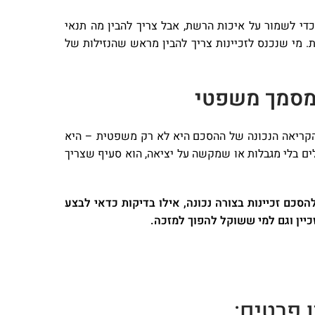
כדי לשמור על איכות הרשת, אבל צריך להבין מה תנאי
כות לקנות ראשון (Right of First Refusal) ומה ההשלכות הכלכליות. מי שנכנס לזכיינות צריך להבין מראש שהנזילות של
 מסמך משפטי
ן הקריאה הנכונה של ההסכם היא לא רק משפטית – היא
ים בלי מגבלות או שמקשה על יציאה, הוא סעיף שצריך
כם זכיינות בצורה נכונה, אילו בדיקות כדאי לבצע
כיין וגם למי ששוקל להפוך למזכה.
 פרטים: