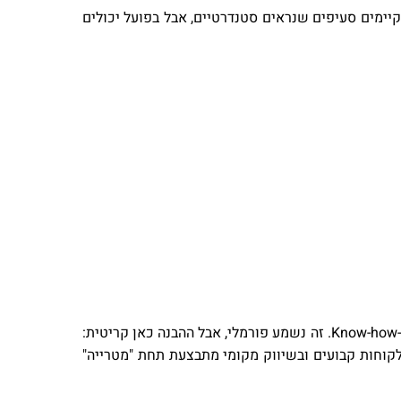
קיימים סעיפים שנראים סטנדרטיים, אבל בפועל יכולים
כמעט כל הסכמי הזכיינות פותחים בהגדרות של המותג, הסימנים המסחריים, שיטת ההפעלה, והידע העסקי, בשפה המשפטית ה-Know-how. זה נשמע פורמלי, אבל ההבנה כאן קריטית:
לקוחות קבועים ובשיווק מקומי מתבצעת תחת "מטרייה"