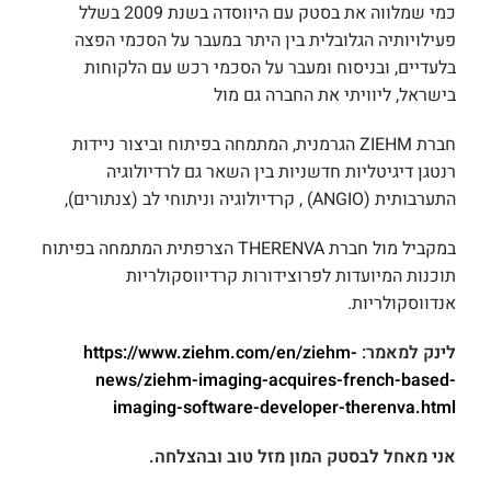
כמי שמלווה את בסטק עם היווסדה בשנת 2009 בשלל
פעילויותיה הגלובלית בין היתר במעבר על הסכמי הפצה
בלעדיים, ובניסוח ומעבר על הסכמי רכש עם הלקוחות
בישראל, ליוויתי את החברה גם מול
חברת ZIEHM הגרמנית, המתמחה בפיתוח וביצור ניידות
רנטגן דיגיטליות חדשניות בין השאר גם לרדיולוגיה
התערבותית (ANGIO) , קרדיולוגיה וניתוחי לב (צנתורים),
במקביל מול חברת THERENVA הצרפתית המתמחה בפיתוח
תוכנות המיועדות לפרוצידורות קרדיווסקולריות
אנדווסקולריות.
לינק למאמר:
https://www.ziehm.com/en/ziehm-
news/ziehm-imaging-acquires-french-based-
imaging-software-developer-therenva.html
אני מאחל לבסטק המון מזל טוב ובהצלחה.