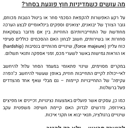
מה עושים כשמדיניות חוץ פוגעת בסחר?
על רקע האפשרות להקפאת הסכמי סחר או ביטול הטבות מכוחם,
גובר הצורך של יבואנים, יצואנים וספקים בינלאומיים לבצע הערכה
מחודשת של התחייבויותיהם החוזיות. בין אם מדובר בעסקאות
סחורות או בשירותים, חשוב לבחון האם ההסכמים כוללים סעיפי
כוח עליון (force majeure), שינויים מהותיים בנסיבות (hardship)
או הוראות גמישות באשר לשערי מכס, זמני אספקה ותנאי תשלום.
במקרים מסוימים, שינוי פתאומי במעמד הסחר עלול להיחשב
לאי-יכולת לקיים התחייבות חוזית, באופן שעשוי להיחשב כ"הפרה
עקיפה" של התחייבויות קיימות – גם מבלי שאף אחד מהצדדים
פעל ברשלנות.
כמו כן, עסקים אשר פועלים באמצעות נציגויות, זכיינים או מפיצים
באירופה, נדרשים לבדוק האם קיימת חשיפה משפטית עקב
שינויים ברגולציה, תנאי יבוא או תקני איכות.