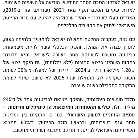
ישראל לעדכון הסכם הסחר החופשי, הודיעה על השעיית השיחות.
למרות שקיים הסכם תקף מאז 2021 (שנחתם עוד ב-2019),
הצדדים פעלו לשדרגו – מהלך שיכול היה להיטיב עם מגזר ההייטק
הישראלי ולחזק את הקשרים הכלכליים.
עם זאת, בעקבות החלטת ממשלת ישראל להמשיך בלחימה בעזה,
לונדון עצרה את המהלך, והנזק הכלכלי עשוי להיות משמעותי.
בריטניה נחשבת לשותפת סחר חשובה לישראל, והיא מדורגת
במקום השמיני ביצוא סחורות (ללא יהלומים), עם היקף יצוא של
כ־1.28 מיליארד דולר ב־2024 – ירידה של למעלה מ־30% לעומת
השנה שקדמה לה. מתחילת שנת 2025 לא נרשם שינוי לעומת
התקופה המקבילה בשנה שעברה.
מלבד תעשיית היהלומים, שהיקף ייצואם לבריטניה עמד על כ־245
מיליון דולר,
שליש מהסחורות המיוצאות הן כימיקלים ותרופות –
ענפים החיוניים למשק הישראלי
. כמו כן, מתקיים בין המדינות
סחר ענף בשירותים, ובראשו מגזר ההייטק: כ־60% מייצוא
השירותים הישראלי לבריטניה מורכב מתוכנה ושירותי מחשוב.