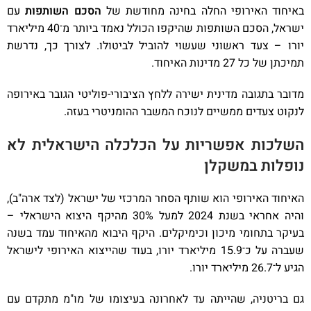
באיחוד האירופי החלה בחינה מחודשת של
הסכם השותפות
עם
ישראל, הסכם השותפות שהיקפו הכולל נאמד ביותר מ־40 מיליארד
יורו – צעד ראשוני שעשוי להוביל לביטולו. לצורך כך, נדרשת
תמיכתן של כל 27 מדינות האיחוד.
מדובר בתגובה מדינית ישירה ללחץ הציבורי-פוליטי הגובר באירופה
לנקוט צעדים ממשיים לנוכח המשבר ההומניטרי בעזה.
השלכות אפשריות על הכלכלה הישראלית לא
נופלות במשקלן
האיחוד האירופי הוא שותף הסחר המרכזי של ישראל (לצד ארה"ב),
והיה אחראי בשנת 2024 למעל 30% מהיקף היצוא הישראלי –
בעיקר בתחומי מיכון וכימיקלים. היקף היבוא מהאיחוד עמד בשנה
שעברה על כ־15.9 מיליארד יורו, בעוד שהייצוא האירופי לישראל
הגיע ל־26.7 מיליארד יורו.
גם בריטניה, שהייתה עד לאחרונה בעיצומו של מו"מ מתקדם עם