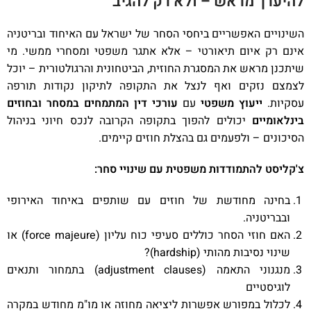
להיערך מראש – ולא רק להגיב
השינויים האפשריים ביחסי הסחר של ישראל עם האיחוד ובריטניה
אינם רק איום תיאורטי – אלא אתגר משפטי ומסחרי ממשי. מי
שיתכנן מראש את המסגרת החוזית, הביטחונית והרגולטורית – יוכל
לצמצם נזקים ואף לנצל את התקופה לתיקון נקודות תורפה
עסקיות.
ייעוץ משפטי
עם
עורכי דין המתמחים במסחר ובחוזים
בינלאומיים
יכולים להפוך בתקופה הקרובה לנכס חיוני בניהול
הסיכונים – ולפעמים גם בהצלת חוזים קיימים.
צ'קליסט להתמודדות משפטית עם שינויי סחר
:
בחינה מחודשת של חוזים עם שותפים באיחוד האירופי
ובבריטניה.
האם חוזי הסחר כוללים סעיפי כוח עליון (force majeure) או
שינוי נסיבות מהותי (hardship)?
מנגנוני התאמה (adjustment clauses) בתמחור ותנאים
לוגיסטיים
לכלול במפורש אפשרות ליציאה מחוזה או מו"מ מחודש במקרה