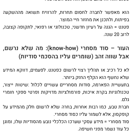
הוא מאפשר לחברה לחסום תחרות, להרוויח תשואה מההשקעה
בפיתוח, ולתכנן את מחזור חיי המוצר.
פטנט = הגנה על רעיון חדשני, טכנולוגי או רפואי, לתקופה קצובה,
לרוב 20 שנה.
העור – סוד מסחרי (know-how): מה שלא נרשם,
אבל שווה זהב (שומרים עליו בהסכמי סודיות)
לא כל רכיב או תהליך רצוי לרשום כפטנט. לפעמים, דווקא המידע
שלא נחשף הוא הקלף החזק ביותר.
בתעשיית הפארמה, סודות מסחריים עשויים לכלול :שיטות ייצור,
טכנולוגיות בקרת איכות, פורמולציות מדויקות ופרטי ספקי חומרי
גלם.
חברת טבע, כמו רבות אחרות, בחרה שלא לרשום חלק מהמידע על
קופקסון, אלא לשמור עליו כסוד מסחרי.
סוד מסחרי = מידע עסקי שערכו הכלכלי נובע מהסודיות שלו, ומוגן
כל עוד נשמר מפני חשיפה.