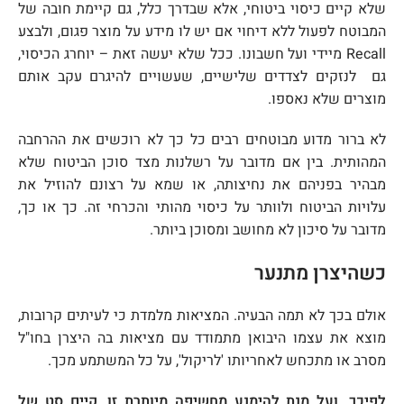
שלא קיים כיסוי ביטוחי, אלא שבדרך כלל, גם קיימת חובה של
המבוטח לפעול ללא דיחוי אם יש לו מידע על מוצר פגום, ולבצע
Recall מיידי ועל חשבונו. ככל שלא יעשה זאת – יוחרג הכיסוי,
גם לנזקים לצדדים שלישיים, שעשויים להיגרם עקב אותם
מוצרים שלא נאספו.
לא ברור מדוע מבוטחים רבים כל כך לא רוכשים את ההרחבה
המהותית. בין אם מדובר על רשלנות מצד סוכן הביטוח שלא
מבהיר בפניהם את נחיצותה, או שמא על רצונם להוזיל את
עלויות הביטוח ולוותר על כיסוי מהותי והכרחי זה. כך או כך,
מדובר על סיכון לא מחושב ומסוכן ביותר.
כשהיצרן מתנער
אולם בכך לא תמה הבעיה. המציאות מלמדת כי לעיתים קרובות,
מוצא את עצמו היבואן מתמודד עם מציאות בה היצרן בחו"ל
מסרב או מתכחש לאחריותו 'לריקול', על כל המשתמע מכך.
לפיכך, ועל מנת להימנע מחשיפה מיותרת זו, קיים סט של