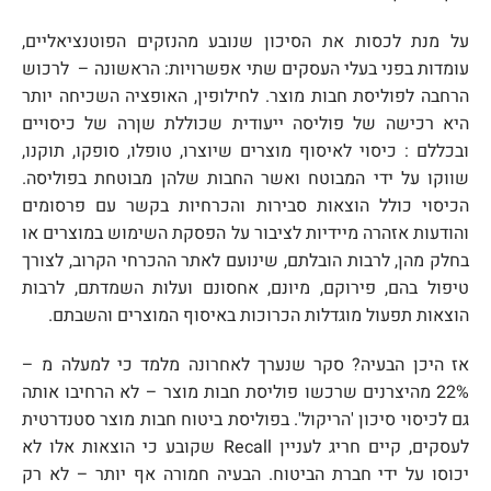
על מנת לכסות את הסיכון שנובע מהנזקים הפוטנציאליים,
עומדות בפני בעלי העסקים שתי אפשרויות: הראשונה – לרכוש
הרחבה לפוליסת חבות מוצר. לחילופין, האופציה השכיחה יותר
היא רכישה של פוליסה ייעודית שכוללת שןרה של כיסויים
ובכללם : כיסוי לאיסוף מוצרים שיוצרו, טופלו, סופקו, תוקנו,
שווקו על ידי המבוטח ואשר החבות שלהן מבוטחת בפוליסה.
הכיסוי כולל הוצאות סבירות והכרחיות בקשר עם פרסומים
והודעות אזהרה מיידיות לציבור על הפסקת השימוש במוצרים או
בחלק מהן, לרבות הובלתם, שינועם לאתר ההכרחי הקרוב, לצורך
טיפול בהם, פירוקם, מיונם, אחסונם ועלות השמדתם, לרבות
הוצאות תפעול מוגדלות הכרוכות באיסוף המוצרים והשבתם.
אז היכן הבעיה? סקר שנערך לאחרונה מלמד כי למעלה מ –
22% מהיצרנים שרכשו פוליסת חבות מוצר – לא הרחיבו אותה
גם לכיסוי סיכון 'הריקול'. בפוליסת ביטוח חבות מוצר סטנדרטית
לעסקים, קיים חריג לעניין Recall שקובע כי הוצאות אלו לא
יכוסו על ידי חברת הביטוח. הבעיה חמורה אף יותר – לא רק