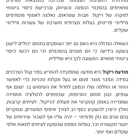
מהדהדת לחשיבות העצומה שכרוכה בהמצאות סעיפים
מתאימים בהסכמי ההפצה והשיווק וברכישת כיסוי ביטוחי
למקרה של ריקול. חברת שטראוס, נאלצה לאסוף מהמדפים
מיליוני פריטים, בעלות מצרפית מוערכת של עשרות מיליוני
שקלים.
השאלה הגדולה היא האם גם יתר העוסקים בתחום יכולים לישון
בשקט בידיעה כי הם מוגנים בהסכמים וכי הם רכשו כיסוי
ביטוחי מתאים. התשובה לכך היא שלילית.
מודעת ריקול
היא מודעה שתפקידה להתריע בפני קהל הצרכנים
במידה ונמכר מוצר פגום או בעל תקלות טכניות כדי לאפשר
החזר או החלפה שלו וכמובן לחדול את השימוש בו. ישנם אף
ענפים, כגון תחום התרופות, שכפופים לרגולציה מחמירה
שמגדירה באופן קונקרטי את פעולת 'הריקול'. לעיתים קרובות,
נאלץ היצרן להשקיע כסף רב לצורך איסוף המוצרים, ובמקרים
בהם נגרם גם נזק תדמיתי – יהיה עליו אף לשכור שירותים של
יועצי תקשורת וכו', בעלות נוספת שנוסקת לעיתים למאות אלפי
שקלים ואף יותר.