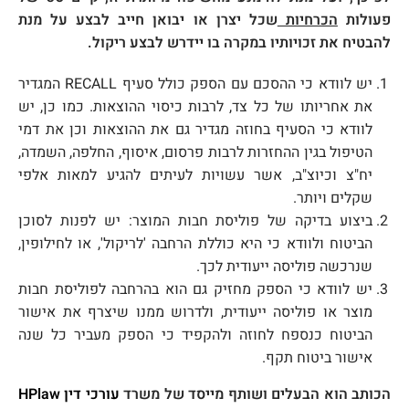
פעולות
הכרחיות
שכל יצרן או יבואן חייב לבצע על מנת
להבטיח את זכויותיו במקרה בו יידרש לבצע ריקול.
יש לוודא כי ההסכם עם הספק כולל סעיף RECALL המגדיר
את אחריותו של כל צד, לרבות כיסוי ההוצאות. כמו כן, יש
לוודא כי הסעיף בחוזה מגדיר גם את ההוצאות וכן את דמי
הטיפול בגין ההחזרות לרבות פרסום, איסוף, החלפה, השמדה,
יח"צ וכיוצ"ב, אשר עשויות לעיתים להגיע למאות אלפי
שקלים ויותר.
ביצוע בדיקה של פוליסת חבות המוצר: יש לפנות לסוכן
הביטוח ולוודא כי היא כוללת הרחבה 'לריקול', או לחילופין,
שנרכשה פוליסה ייעודית לכך.
יש לוודא כי הספק מחזיק גם הוא בהרחבה לפוליסת חבות
מוצר או פוליסה ייעודית, ולדרוש ממנו שיצרף את אישור
הביטוח כנספח לחוזה ולהקפיד כי הספק מעביר כל שנה
אישור ביטוח תקף.
הכותב הוא הבעלים ושותף מייסד של משרד
עורכי דין
HPlaw