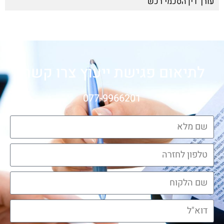
עורך דין הסכמי רכש
לתיאום פגישת ייעוץ צרו קשר:
077-9966201