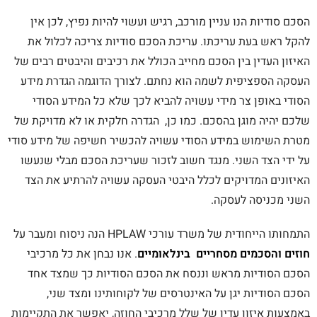
הסכם סודיות הנו עניין מורכב, רגיש ועשוי להיות נפיץ, לכן אין
להקל ראש בעת עריכתו. עריכת הסכם סודיות צריכה לכלול את
האיזון העדין בין הסכם מחייב הכולל את רכיבים והיבטים רבים של
העסקה הספציפית לשמה הוא נחתם. לצורך הדוגמה הגדרת מידע
הסודי באופן צר מידי עשויה להביא לכך שלא כל המידע הסודי
שלכם יהיה מוגן בהסכם. כמו כן, הגדרה חלקית או לא מדויקת של
מטרת השימוש במידע הסודי עשויה להכשיר חשיפה של מידע סודי
על ידי הצד השני. מנגד חשוב לזכור שעריכת הסכם מבלי שנעשו
האיזונים המדויקים לכלל היבטי העסקה עשויה להרתיע את הצד
השני מכניסה לעסקה.
התמחותו הייחודית של משרד עורכי HPLAW הנה ניסוח ומעבר על
חוזים והסכמים מסחריים בינלאומיים
. אנו נבחן את כל מרכיבי
הסכם הסודיות מראש וננסח את הסכם הסודיות כך שמצד אחד
הסכם הסודיות יגן על האינטרסים של לקוחותינו ומצד שני,
באמצעות איזון עדין של שלל מרכיבי החוזה, יאפשר את התקיימות